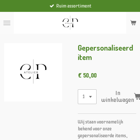
Ruim assortiment
Ga
direct
naar
de
hoofdinhoud
Gepersonaliseerd
item
€ 50,00
In
winkelwagen
Wij staan voornamelijk
bekend voor onze
gepersonaliseerde items,