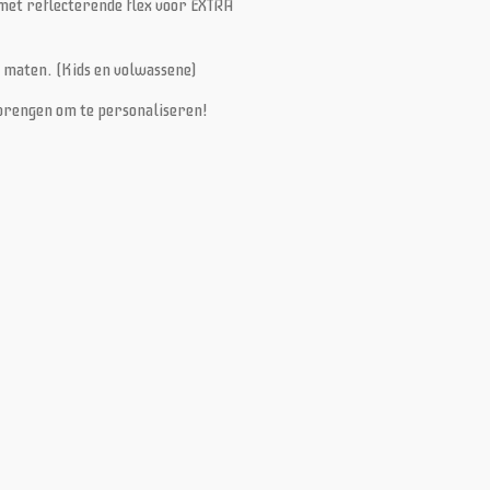
met reflecterende flex voor EXTRA
 maten. (Kids en volwassene)
n brengen om te personaliseren!